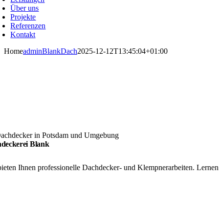
Über uns
Projekte
Referenzen
Kontakt
Home
adminBlankDach
2025-12-12T13:45:04+01:00
Dachdecker in Potsdam und Umgebung
deckerei Blank
bieten Ihnen professionelle Dachdecker- und Klempnerarbeiten. Lernen