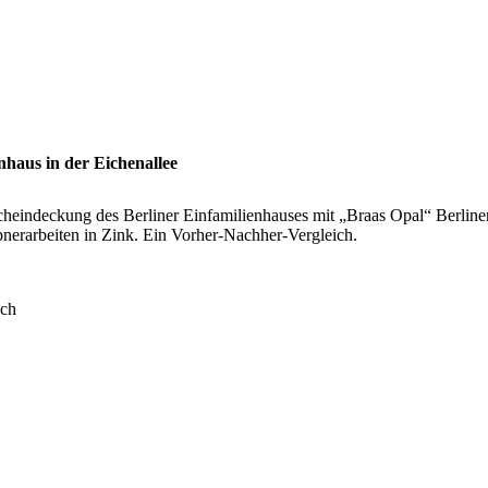
nhaus in der Eichenallee
heindeckung des Berliner Einfamilienhauses mit „Braas Opal“ Berline
pnerarbeiten in Zink. Ein Vorher-Nachher-Vergleich.
ach