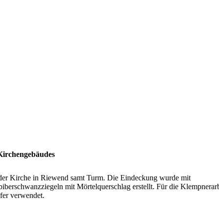
Kirchengebäudes
der Kirche in Riewend samt Turm. Die Eindeckung wurde mit
iberschwanzziegeln mit Mörtelquerschlag erstellt. Für die Klempnerar
er verwendet.