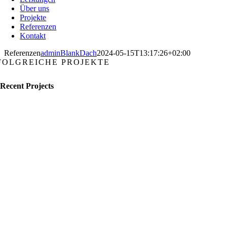
Über uns
Projekte
Referenzen
Kontakt
Referenzen
adminBlankDach
2024-05-15T13:17:26+02:00
FOLGREICHE PROJEKTE
Recent Projects