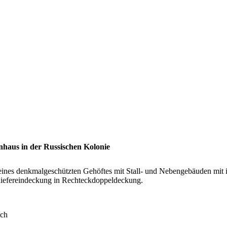
nhaus in der Russischen Kolonie
eines denkmalgeschützten Gehöftes mit Stall- und Nebengebäuden mit 
iefereindeckung in Rechteckdoppeldeckung.
ach