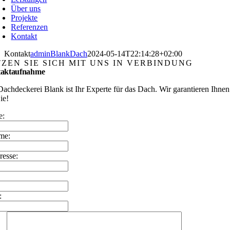
Über uns
Projekte
Referenzen
Kontakt
Kontakt
adminBlankDach
2024-05-14T22:14:28+02:00
TZEN SIE SICH MIT UNS IN VERBINDUNG
aktaufnahme
Dachdeckerei Blank ist Ihr Experte für das Dach. Wir garantieren Ihnen
ie!
e:
me:
resse:
: