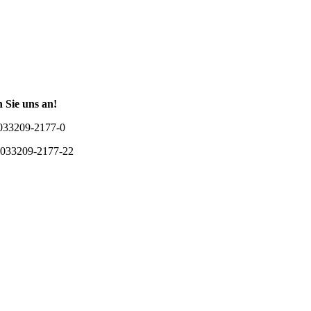
 Sie uns an!
 033209-2177-0
 033209-2177-2
2