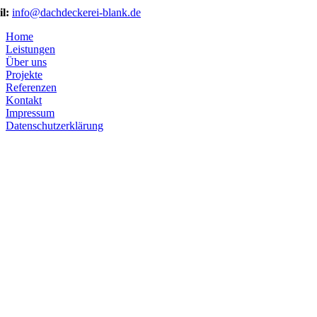
l:
info@dachdeckerei-blank.de
Home
Leistungen
Über uns
Projekte
Referenzen
Kontakt
Impressum
Datenschutzerklärung