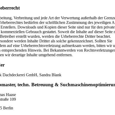
eberrecht
beitung, Verbreitung und jede Art der Verwertung außerhalb der Grenz
Urheberrechtes bedürfen der schriftlichen Zustimmung des jeweiligen A
Erstellers. Downloads und Kopien dieser Seite sind nur für den private
 kommerziellen Gebrauch gestattet. Soweit die Inhalte auf dieser Seite 
etreiber erstellt wurden, werden die Urheberrechte Dritter beachtet.
sondere werden Inhalte Dritter als solche gekennzeichnet. Sollten Sie
zdem auf eine Urheberrechtsverletzung aufmerksam werden, bitten wir 
n entsprechenden Hinweis. Bei Bekanntwerden von Rechtsverletzunge
en wir derartige Inhalte umgehend entfernen.
der
k Dachdeckerei GmbH, Sandra Blank
master, techn. Betreuung & Suchmaschinenoptimieru
as Haase
straße 109
5 Berlin