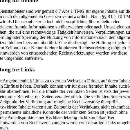
tung für Inhalte
Dienstanbieter sind wir gemäß § 7 Abs.1 TMG für eigene Inhalte auf di
en nach den allgemeinen Gesetzen verantwortlich. Nach §§ 8 bis 10 T
wir als Diensteanbieter jedoch nicht verpflichtet, übermittelte oder
eicherte fremde Informationen zu überwachen oder nach Umständen zu
hen, die auf eine rechtswidrige Tätigkeit hinweisen. Verpflichtungen zu
ernung oder Sperrung der Nutzung von Informationen nach den allgem
zen bleiben hiervon unberührt. Eine diesbezügliche Haftung ist jedoch 
em Zeitpunkt der Kenntnis einer konkreten Rechtsverletzung möglich. 
nntwerden von entsprechenden Rechtsverletzungen werden wir diese
lte umgehend entfernen.
tung für Links
 Angebot enthält Links zu externen Webseiten Dritter, auf deren Inhalt
en Einfluss haben. Deshalb können wir für diese fremden Inhalte auch 
r übernehmen. Für die Inhalte der verlinkten Seiten ist stets der jewei
ter oder Betreiber der Seiten verantwortlich. Die verlinkten Seiten wu
Zeitpunkt der Verlinkung auf mögliche Rechtsverstöße überprüft.
tswidrige Inhalte waren zum Zeitpunkt der Verlinkung nicht erkennbar.
permanente inhaltliche Kontrolle der verlinkten Seiten ist jedoch ohne
rete Anhaltspunkte einer Rechtsverletzung nicht zumutbar. Bei
nntwerden von Rechtsverletzungen werden wir derartige Links umge
rnen.