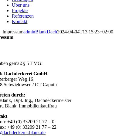
Über uns
Projekte
Referenzen
Kontakt
Impressum
adminBlankDach
2024-04-04T13:15:23+02:00
ressum
ben gemäß § 5 TMG:
nk Dachdeckerei GmbH
erberger Weg 16
8 Schwielowsee / OT Caputh
reten durch:
 Blank, Dipl.-Ing., Dachdeckermeister
ra Blank, Immobilienkauffrau
akt
fon: +49 (0) 33209 21 77 – 0
fax: +49 (0) 33209 21 77 – 22
@dachdeckerei-blank.de