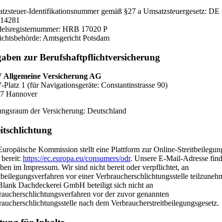
tzsteuer-Identifikationsnummer gemäß §27 a Umsatzsteuergesetz: DE
14281
elsregisternummer: HRB 17020 P
ichtsbehörde: Amtsgericht Potsdam
aben zur Berufshaftpflichtversicherung
Allgemeine Versicherung AG
Platz 1 (für Navigationsgeräte: Constantinstrasse 90)
7 Hannover
ungsraum der Versicherung: Deutschland
eitschlichtung
Europäische Kommission stellt eine Plattform zur Online-Streitbeilegun
 bereit:
https://ec.europa.eu/consumers/odr
. Unsere E-Mail-Adresse fin
ben im Impressum. Wir sind nicht bereit oder verpflichtet, an
tbeilegungsverfahren vor einer Verbraucherschlichtungsstelle teilzuneh
Blank Dachdeckerei GmbH beteiligt sich nicht an
raucherschlichtungsverfahren vor der zuvor genannten
raucherschlichtungsstelle nach dem Verbraucherstreitbeilegungsgesetz.