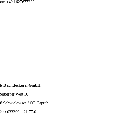
fon: +49
1627677322
nk Dachdeckerei GmbH
erberger Weg 16
8 Schwielowsee / OT Caputh
fon:
033209 – 21 77-0