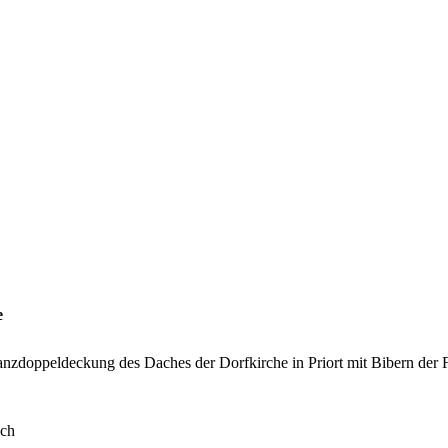
e
nzdoppeldeckung des Daches der Dorfkirche in Priort mit Bibern der F
ach