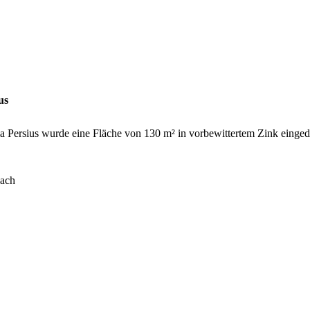
us
la Persius wurde eine Fläche von 130 m² in vorbewittertem Zink einged
dach