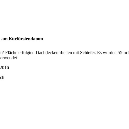
 am Kurfürstendamm
m² Fläche erfolgten Dachdeckerarbeiten mit Schiefer. Es wurden 55 m
verwendet.
-2016
ach