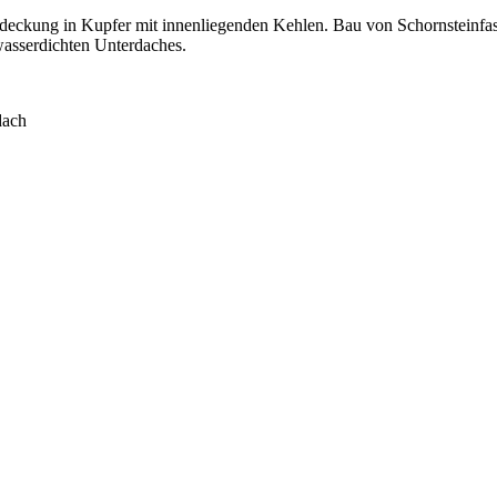
deckung in Kupfer mit innenliegenden Kehlen. Bau von Schornsteinfa
wasserdichten Unterdaches.
dach